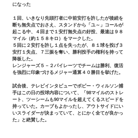
になった
１回、いきなり先頭打者に中前安打を許したが後続を
断ち無失点でおさえ、スタンドから「ユ～」コールが
起こる中、４回まで１安打無失点の好投、最速は９８
マイル（約１５８キロ）をマークした。
５回に２安打を許し１点を失ったが、８１球を投げ３
安打１失点、７三振を奪い、勝利投手の権利を持って
降板した。
レンジャーズ５－２パイレーツでチームは勝利、復活
を強烈に印象づけるメジャー通算４０勝目を挙げた。
試合後、テレビインタビューでボビー・ウィルソン捕
手はこの日の投球内容について、「98マイルのストレ
ート、ツーシームも90マイルを超えてくるスピードを
持っていた。カーブもよかったし、アウトサイドにい
いスライダーが決まっていて、とにかく全てが良かっ
た」と絶賛した。