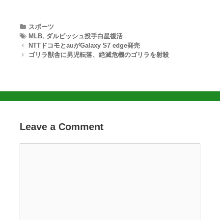
Categories
スポーツ
Tags
MLB
,
ダルビッシュ投手白星復活
Post navigation
NTTドコモとauがGalaxy S7 edge発売
ゴリラ獣舎に男児転落、絶滅危機のゴリラを射殺
Leave a Comment