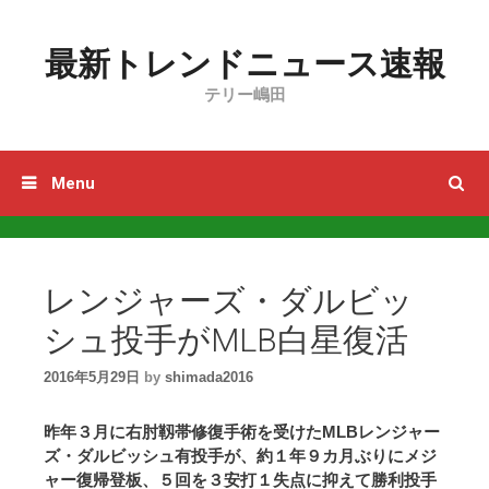
Skip to content
最新トレンドニュース速報
テリー嶋田
Menu
レンジャーズ・ダルビッ
シュ投手がMLB白星復活
2016年5月29日
by
shimada2016
昨年３月に右肘靱帯修復手術を受けたMLBレンジャー
ズ・ダルビッシュ有投手が、約１年９カ月ぶりにメジ
ャー復帰登板、５回を３安打１失点に抑えて勝利投手