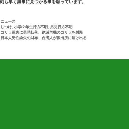
刻も早く無事に見つかる事を願っています。
Categories
ニュース
Tags
しつけ
,
小学２年生行方不明
,
男児行方不明
st navigation
ゴリラ獣舎に男児転落、絶滅危機のゴリラを射殺
日本人男性紛失の財布、台湾人が派出所に届け出る