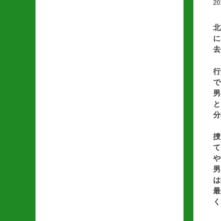
2
北
に
去
行
で
男
と
分
捜
て
や
男
は
最
く