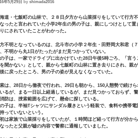
016年5月29日
by
shimada2016
海道・七飯町の山林で、２８日夕方から山菜採りをしていて行方
なったと言われていた小学2年生の男の子は、親にしつけとして置
りにされていたことがわかった。
方不明となっているのは、北斗市の小学２年生・田野岡大和君（
、不明から丸1日がたったがまだ見つかっていない。
の子は、一家でドライブに出かけていた28日午後5時ごろ、「言う
を聞かない」として、親から七飯町の山林に置き去りにされ、親が
後に戻ったところ、男の子の姿が見えなくなっていた。
索は、28日から徹夜で行われ、29日も朝から、150人態勢で続けら
いるが、まる一日以上経過しているが、まだ見つかっておらず、
消防は、捜索範囲を広げて、懸命に探している。
の子は、半袖Tシャツにサンダル履きという軽装で、食料や携帯電
持っていないという。
初は家族で山菜採りをしていたが、１時間ほど経って行方が分か
なったと父親が嘘の内容で警察に通報していました。