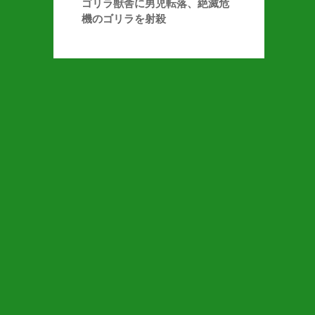
ゴリラ獣舎に男児転落、絶滅危
機のゴリラを射殺