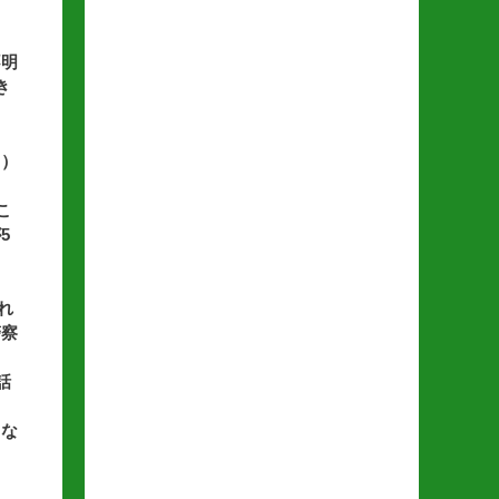
不明
き
７）
こ
5
れ
警察
話
らな