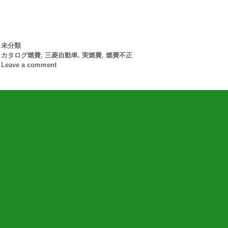
Categories
未分類
Tags
カタログ燃費
,
三菱自動車
,
実燃費
,
燃費不正
Leave a comment