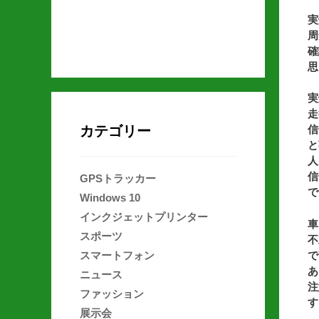
実
周
確
思
実
走
カテゴリー
信
と
人
信
GPSトラッカー
で
Windows 10
インクジェットプリンター
車
スポーツ
不
で
スマートフォン
あ
ニュース
注
ファッション
す
展示会