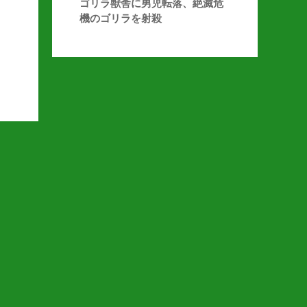
ゴリラ獣舎に男児転落、絶滅危
機のゴリラを射殺