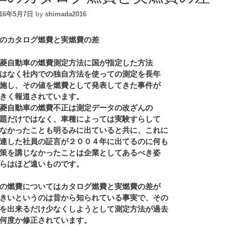
016年5月7日
by
shimada2016
のカタログ燃費と実燃費の差
菱自動車の燃費測定方法に国が指定した方法
はなく社内での独自方法を使っての測定を長年
施し、その値を燃費として発表してきた事件が
きく報道されています。
菱自動車の燃費不正は測定データの改ざんの
題だけではなく、車種によっては実験すらして
なかったことも明るみに出ていると共に、これに
連した社員の証言が２００４年に出てるのに何も
策を講じなかったことは企業としてあるべき姿
らはほど遠いものです。
の燃費についてはカタログ燃費と実燃費の差が
きいというのは昔から知られている事実で、その
を出来るだけ少なくしようとして測定方法が過去
何度か修正されています。