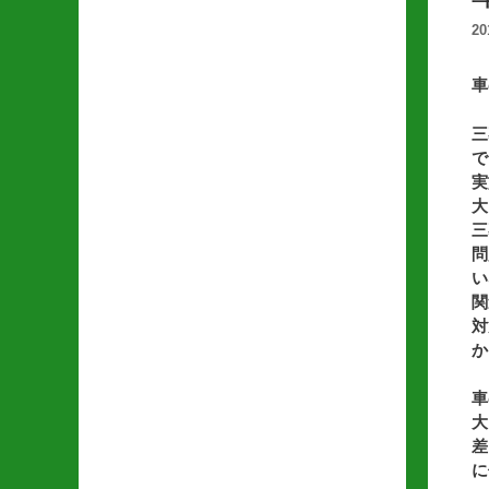
2
車
三
で
実
大
三
問
い
関
対
か
車
大
差
に