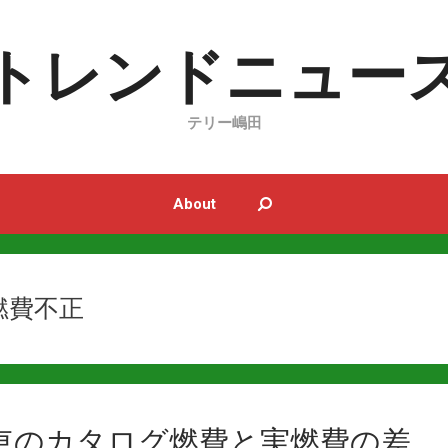
トレンドニュー
テリー嶋田
About
燃費不正
車のカタログ燃費と実燃費の差