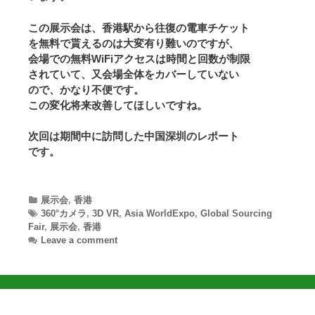
この展示会は、香港駅から往復の電車チケット
を無料で貰えるのは大変有り難いのですが、
会場での無料WiFiアクセスは時間と回数が制限
されていて、又会場全体をカバーしていない
ので、かなり不便です。
この変化将来改善してほしいですね。
次回は期間中に訪問した中国深圳のレポート
です。
Categories
展示会
,
香港
Tags
360°カメラ
,
3D VR
,
Asia WorldExpo
,
Global Sourcing
Fair
,
展示会
,
香港
Leave a comment