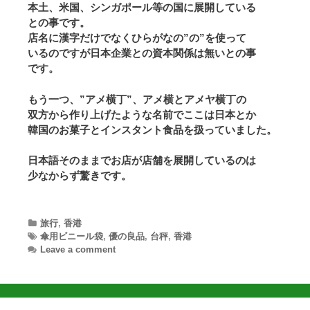
本土、米国、シンガポール等の国に展開している
との事です。
店名に漢字だけでなくひらがなの”の”を使って
いるのですが日本企業との資本関係は無いとの事
です。
もう一つ、”アメ横丁”、アメ横とアメヤ横丁の
双方から作り上げたような名前でここは日本とか
韓国のお菓子とインスタント食品を扱っていました。
日本語そのままでお店が店舗を展開しているのは
少なからず驚きです。
Categories
旅行
,
香港
Tags
傘用ビニール袋
,
優の良品
,
台秤
,
香港
Leave a comment