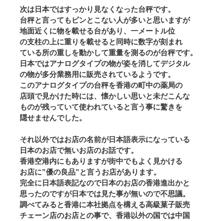
次は日本ではすっかり見なくなった台秤です。
台秤と言ってもピンとこない人が多いと思いますが
地面近くに物を載せる台があり、一メートル位
の支柱の上に重りを載せると同時に数字が刻まれ
ている所の重しを動かして重量を測るのが台秤です。
日本ではアナログタイプの物が姿を消してデジタル
の物が多分業務用に販売されているようです。
このアナログタイプの台秤を香港の町中の薬局の
店頭で見かけた時には、懐かしい思いと未だこんな
ものが残っていて使われていると言う事に驚きを
隠せませんでした。
それ以外ではお店の名前が日本語表示になっている
日本のお店で無いお店のお話です。
香港空港内にもありますが街中でもよく見かける
お店に”優の良品”と言うお店があります。
完全に日本語表記なので日本のお店の香港進出かと
思ったのですが日本では見た事が無いので不思議。
調べてみると香港に本社拠点を構える高級菓子販売
チェーン店のお店との事で、香港以外の国では中国